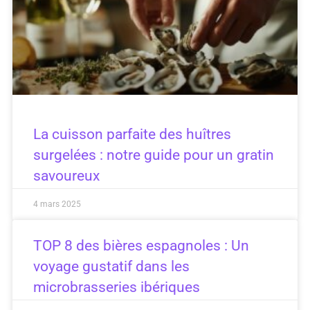
La cuisson parfaite des huîtres
surgelées : notre guide pour un gratin
savoureux
4 mars 2025
TOP 8 des bières espagnoles : Un
voyage gustatif dans les
microbrasseries ibériques