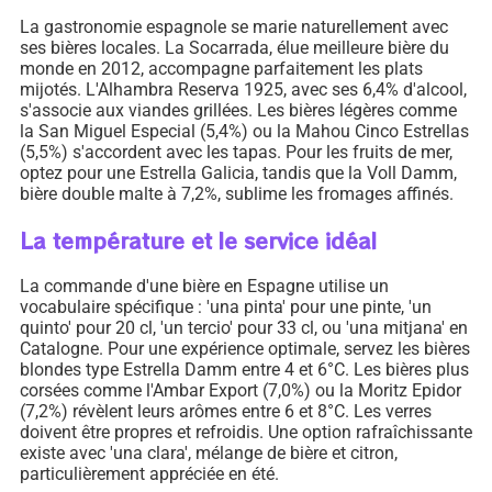
La gastronomie espagnole se marie naturellement avec
ses bières locales. La Socarrada, élue meilleure bière du
monde en 2012, accompagne parfaitement les plats
mijotés. L'Alhambra Reserva 1925, avec ses 6,4% d'alcool,
s'associe aux viandes grillées. Les bières légères comme
la San Miguel Especial (5,4%) ou la Mahou Cinco Estrellas
(5,5%) s'accordent avec les tapas. Pour les fruits de mer,
optez pour une Estrella Galicia, tandis que la Voll Damm,
bière double malte à 7,2%, sublime les fromages affinés.
La température et le service idéal
La commande d'une bière en Espagne utilise un
vocabulaire spécifique : 'una pinta' pour une pinte, 'un
quinto' pour 20 cl, 'un tercio' pour 33 cl, ou 'una mitjana' en
Catalogne. Pour une expérience optimale, servez les bières
blondes type Estrella Damm entre 4 et 6°C. Les bières plus
corsées comme l'Ambar Export (7,0%) ou la Moritz Epidor
(7,2%) révèlent leurs arômes entre 6 et 8°C. Les verres
doivent être propres et refroidis. Une option rafraîchissante
existe avec 'una clara', mélange de bière et citron,
particulièrement appréciée en été.